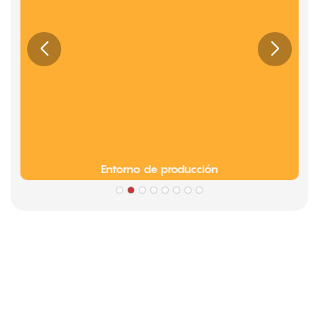
Entorno de producción
Socios
Información sobre la cultura de la empresa Limeigi
● Limeiqi= LMQ = AMOR + MAGIA + CALIDAD = Equipo de
amor + Atracciones mágicas + Eficiencia de calidad