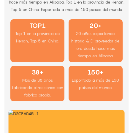
hace más tiempo en Alibaba. Top 1 en la provincia de Henan,
Top 5 en China. Exportado a más de 150 países del mundo.
TOP1
20+
Top 1 en la provincia de
20 años exportando
Henan, Top 5 en China.
historia & El proveedor de
oro desde hace más
tiempo en Alibaba.
38+
150+
Más de 38 años
Exportado a más de 150
fabricando atracciones con
países del mundo.
fábrica propia.