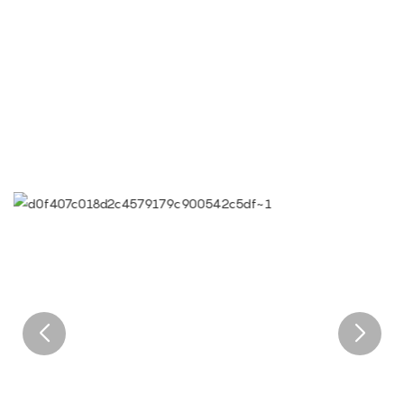
● Objetivo Limeigi: La calidad es la cultura Limeigi.
● La calidad es el primer objetivo, las exigencias del cliente
son las más altas exigencias.
● Lema de Limeiqi: Debido a nuestra profesionalidad, somos
excepcionales.
● Visión corporativa de Limeiqi: llevar felicidad a todos los
rincones del mundo.