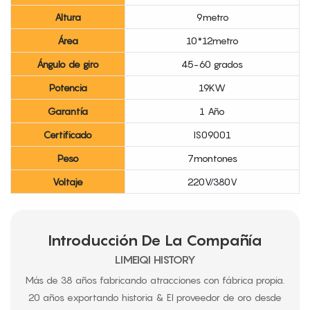
Altura
9metro
Área
10*12metro
Ángulo de giro
45-60 grados
Potencia
19KW
Garantía
1 Año
Certificado
IS09001
Peso
7montones
Voltaje
220V/380V
Introducción De La Compañía
LIMEIQI HISTORY
Más de 38 años fabricando atracciones con fábrica propia.
20 años exportando historia & El proveedor de oro desde