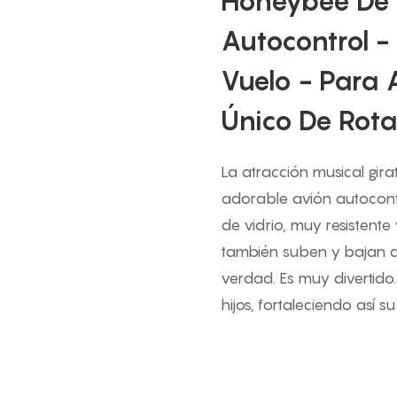
Honeybee De F
Autocontrol -
Vuelo - Para 
Único De Rota
La atracción musical gir
adorable avión autocont
de vidrio, muy resistente
también suben y bajan d
verdad. Es muy divertido
hijos, fortaleciendo así su