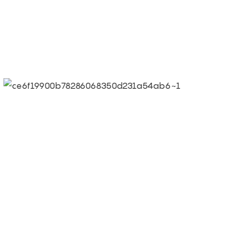
● Lema de Limeiqi: Gracias 
● Visión corporativa de Limei
mundo.