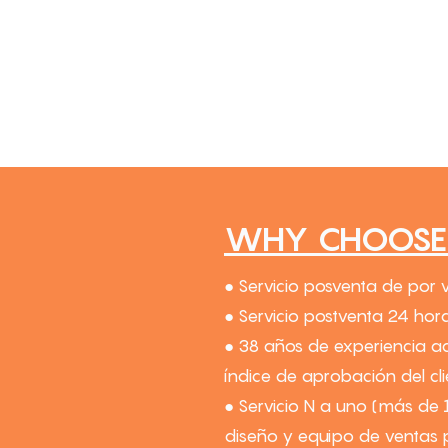
WHY CHOOSE 
● Servicio posventa de por 
● Servicio postventa 24 hora
● 38 años de experiencia a
índice de aprobación del cl
● Servicio N a uno (más de 
diseño y equipo de ventas p