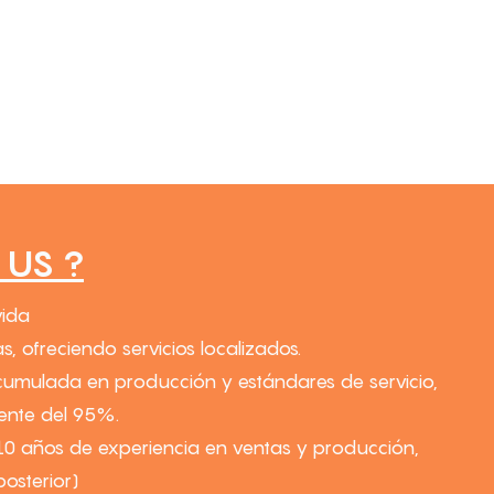
US ?
vida
s, ofreciendo servicios localizados.
cumulada en producción y estándares de servicio,
iente del 95%.
10 años de experiencia en ventas y producción,
osterior)