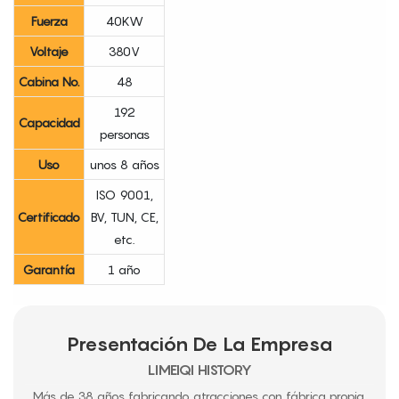
Fuerza
40KW
Voltaje
380V
Cabina No.
48
192
Capacidad
personas
Uso
unos 8 años
ISO 9001,
Certificado
BV, TUN, CE,
etc.
Garantía
1 año
Presentación De La Empresa
LIMEIQI HISTORY
Más de 38 años fabricando atracciones con fábrica propia.