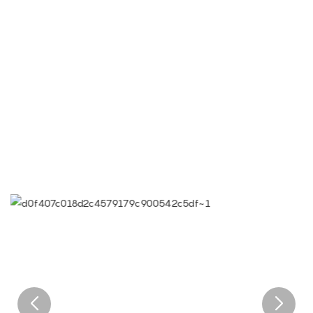
● Limeiqi = LMQ = AMOR + MAGIA + CALIDAD = Equipo de
Amor + Atracciones Mágicas + Eficiencia de Calidad
● Objetivo de Limeigi: La calidad es la cultura de Limeigi.
● La calidad es el primer objetivo, las demandas del cliente
son la máxima prioridad.
● Lema de Limeiqi: Gracias a nuestra profesionalidad,
destacamos.
● Visión corporativa de Limeiqi: Llevar la felicidad a todos los
rincones del mundo.