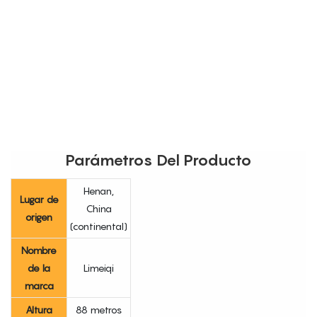
Parámetros Del Producto
Henan,
Lugar de
China
origen
(continental)
Nombre
de la
Limeiqi
marca
Altura
88 metros