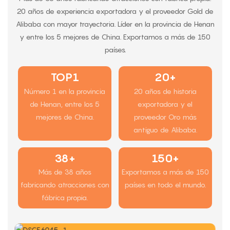
20 años de experiencia exportadora y el proveedor Gold de
Alibaba con mayor trayectoria. Líder en la provincia de Henan
y entre los 5 mejores de China. Exportamos a más de 150
países.
TOP1
20+
Número 1 en la provincia
20 años de historia
de Henan, entre los 5
exportadora y el
mejores de China.
proveedor Oro más
antiguo de Alibaba.
38+
150+
Más de 38 años
Exportamos a más de 150
fabricando atracciones con
países en todo el mundo.
fábrica propia.