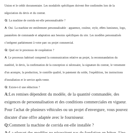
Union et le crédit documentaire. Les modalités spécifiques doivent être confirmées lors de la
négociation du devis et du contrat.
Q:
La machine de corrida est-elle personnalisable ?
A:
Oui. La machine est entièrement personnalisable : apparence, couleur, style, effets lumineux, logo,
paramètres de commande et adaptation aux besoins spécifiques du site. Les modèles personnalisés
s’intègrent parfaitement à votre parc ou projet commercial.
Q:
Quel est le processus de coopération ?
A:
Le processus habituel comprend la communication relative au projet, la recommandation du
matériel, le devis, la confirmation de la conception si nécessaire, la signature du contrat, le versement
d'un acompte, la production, le contrôle qualité, le paiement du solde, l'expédition, les instructions
d'installation et le service après-vente.
Q:
Existe-t-il une réduction ?
A:
Les remises dépendent du modèle, de la quantité commandée, des
exigences de personnalisation et des conditions commerciales en vigueur.
Pour l'achat de plusieurs véhicules ou un projet d'envergure, vous pouvez
discuter d'une offre adaptée avec le fournisseur.
Q:
Comment la machine de corrida est-elle installée ?
A:
La plupart des modèles ne nécessitent pas de fondation en béton. Une