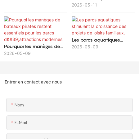
stratégique des parcs
2026
05
11
d'attractions
d'attractions maximise la
valeur des investissements
et la rentabilité à long
terme
Les parcs aquatiques
Pourquoi les manèges de
stimulent la croissance des
2026
05
09
bateaux pirates restent
2026
05
09
projets de loisirs familiaux.
essentiels pour les parcs
d'attractions modernes
Entrer en contact avec nous
Nom
E-Mail