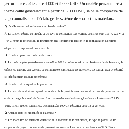
performance coûte entre 4 000 et 8 000 USD. Un modèle personnalisé à
thème coûte généralement à partir de 5 000 USD, selon la complexité de
la personnalisation, l’éclairage, le système de score et les matériaux.
Q:
Quelle tension nécessite une machine de corrida ?
A:
La tension dépend du modèle et du pays de destination. Les options courantes sont 110 V, 220 V et
440 V. Avant la production, le fournisseur peut confirmer la tension et la configuration électrique
adaptées aux exigences de votre marché.
Q:
Combien pèse une machine de corrida ?
A:
La machine pèse généralement entre 450 et 800 kg, selon sa taille, sa plateforme de déplacement, le
châssis du taureau, son système de commande et sa structure de protection. Le coussin d'air de sécurité
est généralement emballé séparément.
Q:
Combien de temps dure la production ?
A:
Le délai de production dépend du modèle, de la quantité commandée, du niveau de personnalisation
et de la charge de travail de l'usine. Les commandes standard sont généralement livrées sous 7 à 15
jours, tandis que les commandes personnalisées peuvent nécessiter entre 15 et 25 jours.
Q:
Quelles sont les modalités de paiement ?
A:
Les modalités de paiement varient selon le montant de la commande, le type de produit et les
exigences du projet. Les modes de paiement courants incluent le virement bancaire (T/T), Western