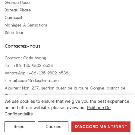
Grande Roue
Bateau Pirate
Carrousel
Manèges À Sensations
Série Tour
Contactez-nous
Contact : Casie Wang
Tél. : +
86-135 9802 6538
WhatsApp : +
86-135 9802 6538
E-mail:
casie@rideschina.com
Ajouter : Non. 207, section ouest de la route Gongye, district de
Shangjie, Zhengzhou
We use cookies to ensure that we give you the best experience
on and off our website. please review our
Politique De
Confidentialité
Copyright © 2026 LMQ | www.lmqrides.com
- Plan du site
|
Politique de confidentialité
D'ACCORD MAINTENANT
Reject
Cookies