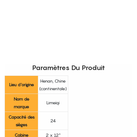
Paramètres Du Produit
Henan, Chine
Lieu d'origine
(continentale)
Nom de
Limeiqi
marque
Capacité des
24
sièges
Cabine
2 x 12"