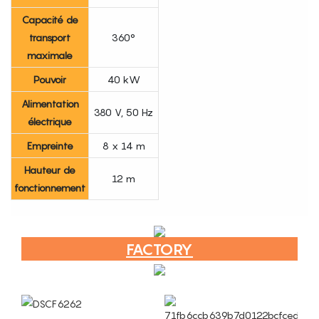
Capacité de
transport
360°
maximale
Pouvoir
40 kW
Alimentation
380 V, 50 Hz
électrique
Empreinte
8 x 14 m
Hauteur de
12 m
fonctionnement
FACTORY