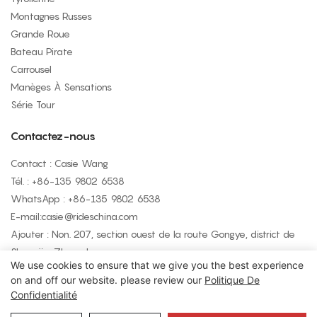
Montagnes Russes
Grande Roue
Bateau Pirate
Carrousel
Manèges À Sensations
Série Tour
Contactez-nous
Contact : Casie Wang
Tél. : +
86-135 9802 6538
WhatsApp : +
86-135 9802 6538
E-mail:
casie@rideschina.com
Ajouter : Non. 207, section ouest de la route Gongye, district de
Shangjie, Zhengzhou
We use cookies to ensure that we give you the best experience
on and off our website. please review our
Politique De
Confidentialité
Copyright © 2026 LMQ | www.lmqrides.com
- Plan du site
|