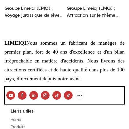
Groupe Limeiqi (LMQ) :
Groupe Limeiqi (LMQ) :
Voyage jurassique de rêve
Attraction sur le thème
– Du plaisir mythique pour
d’Ace Combat –
les amateurs d'aventure
Sensations fortes garanties
dans les combats aériens
LIMEIQI
Nous sommes un fabricant de manèges de
premier plan, fort de 40 ans d'excellence et d'un bilan
irréprochable en matière d'accidents. Nous livrons des
attractions certifiées et de haute qualité dans plus de 100
pays, directement depuis notre usine.
Liens utiles
Home
Produits