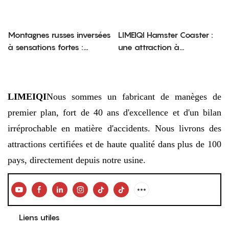
Montagnes russes inversées
LIMEIQI Hamster Coaster :
à sensations fortes :
une attraction à
l’attraction ultime des parcs
sensations fortes pour
d’attractions pour les
toute la famille, alliant
amateurs d’adrénaline
fantaisie et spectacle.
LIMEIQI
Nous sommes un fabricant de manèges de
premier plan, fort de 40 ans d'excellence et d'un bilan
irréprochable en matière d'accidents. Nous livrons des
attractions certifiées et de haute qualité dans plus de 100
pays, directement depuis notre usine.
Liens utiles