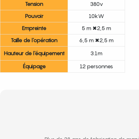
Tension
380v
Pouvoir
10kW
Empreinte
5 m ✖2,5 m
Taille de l'opération
6,5 m ✖2,5 m
Hauteur de l'équipement
3.1m
Équipage
12 personnes