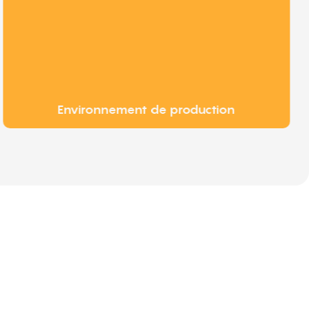
Environnement de production
MAGIE + QUALITÉ = Équipe d'amour + Tours
lité
ité est la culture de Limeigi.