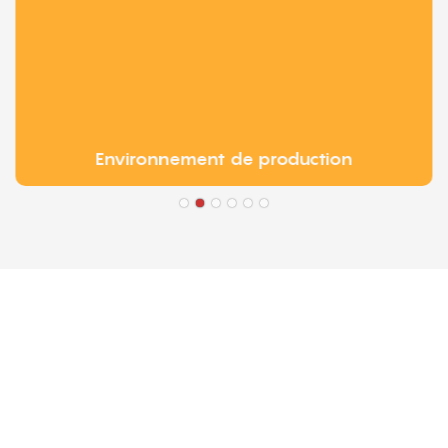
Environnement de production
● Limeiqi = LMQ = AMOUR + 
magiques + Efficacité de qua
● Objectif de Limeigi : La qual