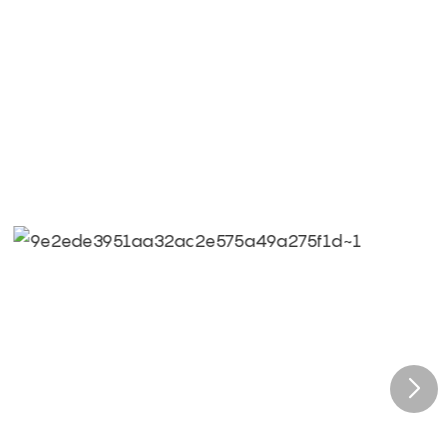
jectif, les exigences des clients sont les plus élevées.
 à notre professionnalisme, nous sommes
eiqi : apporter du bonheur aux quatre coins du