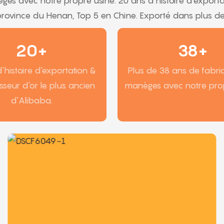
es avec notre propre usine. 20 ans d'histoire d'exportati
province du Henan, Top 5 en Chine. Exporté dans plus 
20+
38+
'histoire d'exportation &
Plus de 38 ans de fabri
isseur d'or le plus ancien
manèges avec notre prop
d'Alibaba.