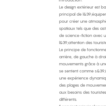
Le design extérieur est b
principal de l&39;équipem
pour créer une atmosphè
spatiaux tels que des ast
de science-fiction avec un
l&39;attention des touriste
Le principe de fonction
arrière, de gauche à dro
mouvements grâce à une 
se sentent comme s&39;ils
une expérience dynamique
des plages de mouvement 
aux besoins des touriste
différents.