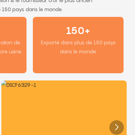
on & le fournisseur d'or le plus ancien
de 150 pays dans le monde.
150+
cation de
Exporté dans plus de 150 pays
re usine.
dans le monde.