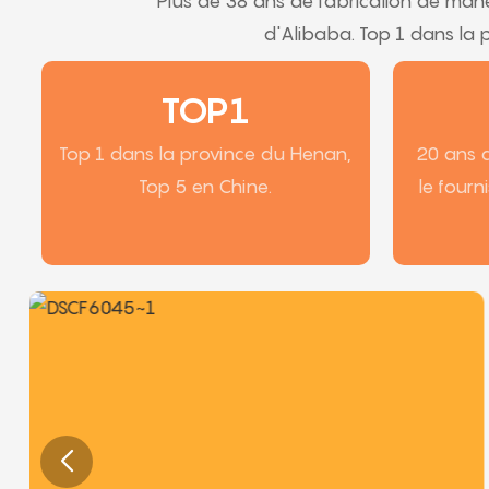
Plus de 38 ans de fabrication de manèg
d'Alibaba. Top 1 dans la 
TOP1
Top 1 dans la province du Henan,
20 ans d
Top 5 en Chine.
le fourn