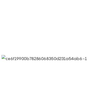
● La qualité est le premier ob
gi
● Slogan de Limeiqi : Grâce
exceptionnels.
● Vision d'entreprise de Lim
monde.