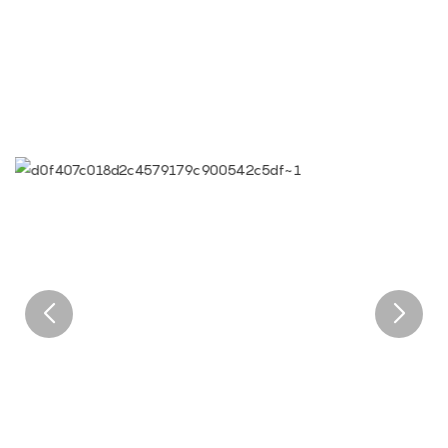
sont les exigences les plus élevées.
● Slogan de Limeiqi : Grâce à notre professionnalisme, nous
excellons.
● Vision de l'entreprise Limeiqi : Apporter du bonheur aux
quatre coins du monde.