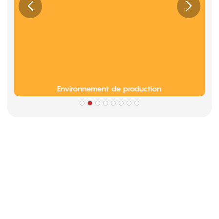
Environnement de production
Partenaires
Informations sur la culture d'entreprise de Limeigi
● Limeiqi = LMQ = AMOUR + MAGIE + QUALITÉ = Équipe
d'amour + Attractions magiques + Efficacité de la qualité
● Objectif Limeigi : La qualité est la culture Limeigi.
● La qualité est le premier objectif, les exigences des clients