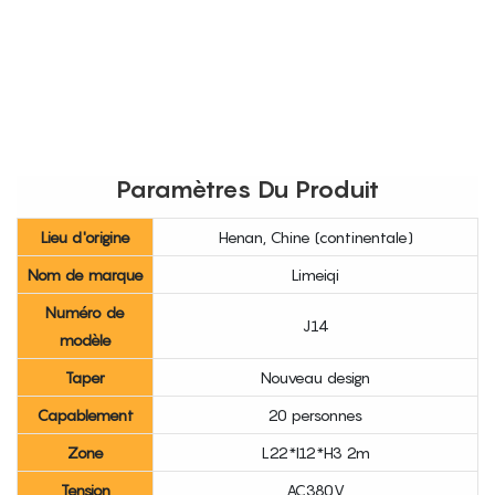
Paramètres Du Produit
Lieu d'origine
Henan, Chine (continentale)
Nom de marque
Limeiqi
Numéro de
J14
modèle
Taper
Nouveau design
Capablement
20 personnes
Zone
L22*l12*H3 2m
Tension
AC380V