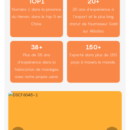
TOP1
20+
Numéro 1 dans la province
20 ans d'expérience à
du Henan, dans le top 5 en
l'export et le plus long
Chine.
statut de fournisseur Gold
sur Alibaba.
38+
150+
Plus de 38 ans
Exporté dans plus de 150
d'expérience dans la
pays à travers le monde.
fabrication de manèges
avec notre propre usine.