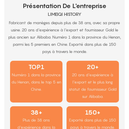
Présentation De L'entreprise
LIMEIQI HISTORY
Fabricant de manèges depuis plus de 38 ans, avec sa propre
usine. 20 ans d'expérience à l'export et fournisseur Gold le
plus ancien sur Alibaba. Numéro 1 dans la province du Henan,
parmi les 5 premiers en Chine. Exporté dans plus de 150
pays à travers le monde.
TOP1
20+
Numéro 1 dans la province
20 ans d'expérience à
du Henan, dans le top 5 en
l'export et le plus long
Chine.
statut de fournisseur Gold
sur Alibaba.
38+
150+
Plus de 38 ans
Exporté dans plus de 150
d'expérience dans la
pays à travers le monde.