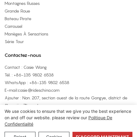
Montagnes Russes
Grande Roue
Bateau Pirate
Carrousel
Manèges À Sensations
Série Tour
Contactez-nous
Contact : Casie Wang
Tél. : +
86-135 9802 6538
WhatsApp : +
86-135 9802 6538
E-mail:
casie@rideschina.com
Ajouter : Non. 207, section ouest de la route Gongye, district de
Shangjie, Zhengzhou
We use cookies to ensure that we give you the best experience
on and off our website. please review our
Politique De
Confidentialité
Copyright © 2026 LMQ | www.lmqrides.com
- Plan du site
|
Politique de confidentialité
Reject
Cookies