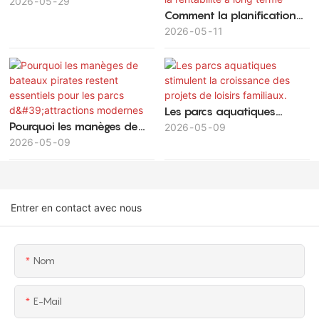
familiales pour enfants
2026
05
29
Comment la planification
dans les parcs
stratégique des parcs
2026
05
11
d'attractions
d'attractions maximise la
valeur des investissements
et la rentabilité à long
terme
Les parcs aquatiques
Pourquoi les manèges de
stimulent la croissance des
2026
05
09
bateaux pirates restent
2026
05
09
projets de loisirs familiaux.
essentiels pour les parcs
d'attractions modernes
Entrer en contact avec nous
Nom
E-Mail