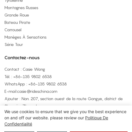
Tyrolienne
Montagnes Russes
Grande Roue
Bateau Pirate
Carrousel
Manèges À Sensations
Série Tour
Contactez-nous
Contact : Casie Wang
Tél. : +
86-135 9802 6538
WhatsApp : +
86-135 9802 6538
E-mail:
casie@rideschina.com
Ajouter : Non. 207, section ouest de la route Gongye, district de
Shangjie, Zhengzhou
We use cookies to ensure that we give you the best experience
on and off our website. please review our
Politique De
Confidentialité
Copyright © 2026 LMQ | www.lmqrides.com
- Plan du site
|