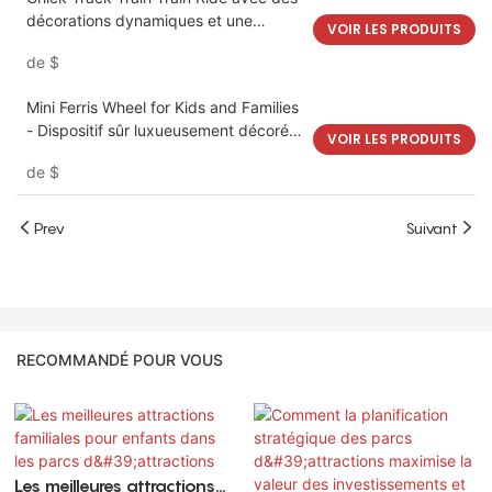
décorations dynamiques et une
VOIR LES PRODUITS
expérience amicale | LMQ | Limeiqi
de
$
Mini Ferris Wheel for Kids and Families
- Dispositif sûr luxueusement décoré
VOIR LES PRODUITS
avec rotation à 360 degrés et
de
$
mouvement vertical | LMQ | Limeiqi
Prev
Suivant
RECOMMANDÉ POUR VOUS
Les meilleures attractions