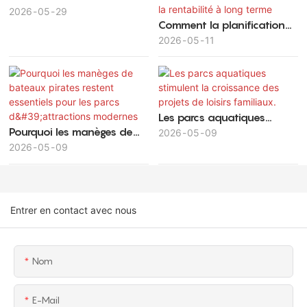
familiales pour enfants
2026
05
29
Comment la planification
dans les parcs
stratégique des parcs
2026
05
11
d'attractions
d'attractions maximise la
valeur des investissements
et la rentabilité à long
terme
Les parcs aquatiques
Pourquoi les manèges de
stimulent la croissance des
2026
05
09
bateaux pirates restent
2026
05
09
projets de loisirs familiaux.
essentiels pour les parcs
d'attractions modernes
Entrer en contact avec nous
Nom
E-Mail