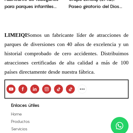
para parques infantiles
Paseo giratorio del Dios
exteriores con certificación
Nevado de la Riqueza:
CE e ISO | Equipamiento
diversión festiva para
personalizado para
todas las estaciones
parques infantiles en China
LIMEIQI
Somos un fabricante líder de atracciones de
parques de diversiones con 40 años de excelencia y un
historial comprobado de cero accidentes. Distribuimos
atracciones certificadas de alta calidad a más de 100
países directamente desde nuestra fábrica.
Enlaces útiles
Home
Productos
Servicios