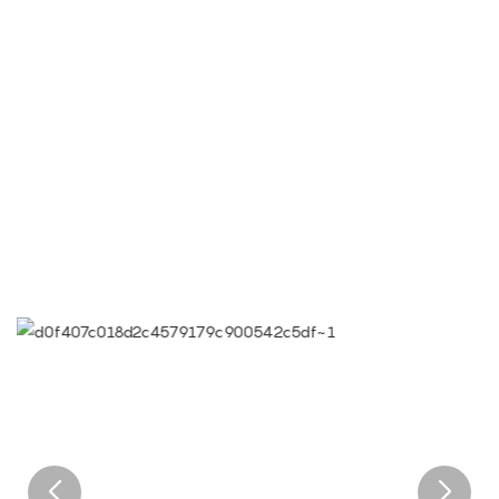
● limeiqi = lmq = amor + magia + calidad = equipo de amor +
paseos mágicos + eficiencia de calidad
● Objetivo de Limeigi: la calidad es la cultura limeigi.
● La calidad es el primer objetivo, las demandas del cliente
son las más altas demandas.
● Eslogan limeiqi: debido a los profesionales, somos
sobresalientes.
● Visión corporativa limeiqi: traiga felicidad a todos los
rincones del mundo.