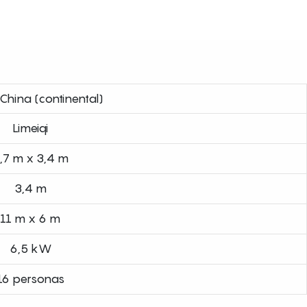
China (continental)
Limeiqi
,7 m x 3,4 m
3,4 m
11 m x 6 m
6,5 kW
16 personas