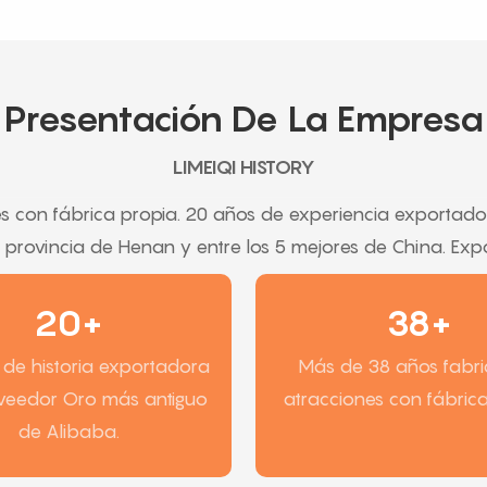
Presentación De La Empresa
LIMEIQI HISTORY
s con fábrica propia. 20 años de experiencia exportado
la provincia de Henan y entre los 5 mejores de China. Ex
20+
38+
de historia exportadora
Más de 38 años fabr
oveedor Oro más antiguo
atracciones con fábrica
de Alibaba.