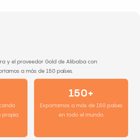
ra y el proveedor Gold de Alibaba con
portamos a más de 150 países.
150+
icando
Exportamos a más de 150 países
 propia.
en todo el mundo.