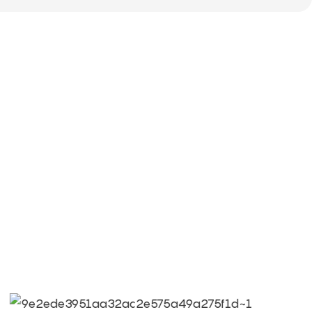
AGIA + CALIDAD = Equipo de Amor + Atracciones
dad
dad es la cultura de Limeigi.
jetivo, las demandas del cliente son la máxima
a nuestra profesionalidad, destacamos.
qi: Llevar la felicidad a todos los rincones del