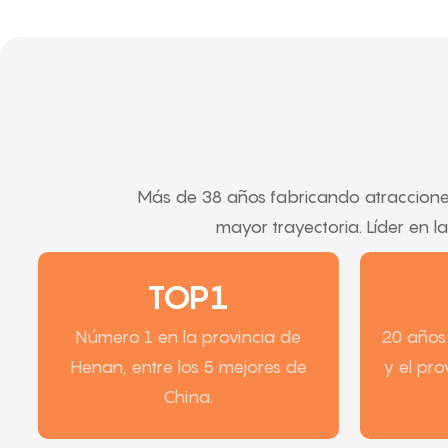
Más de 38 años fabricando atraccione
mayor trayectoria. Líder en 
TOP1
Número 1 en la provincia de
20 años 
Henan, entre los 5 mejores de
y el pr
China.