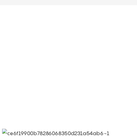
● Limeiqi = LMQ = AMOR + M
Mágicas + Eficiencia de Cali
● Objetivo de Limeigi: La cali
● La calidad es el primer ob
igi
prioridad.
● Lema de Limeiqi: Gracias 
● Visión corporativa de Limei
mundo.