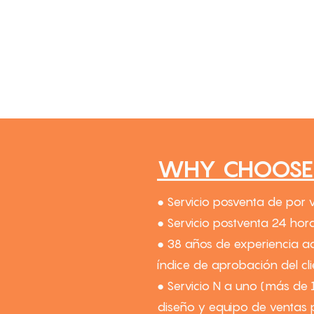
WHY CHOOSE 
● Servicio posventa de por 
● Servicio postventa 24 hora
● 38 años de experiencia a
índice de aprobación del cl
● Servicio N a uno (más de 
diseño y equipo de ventas p