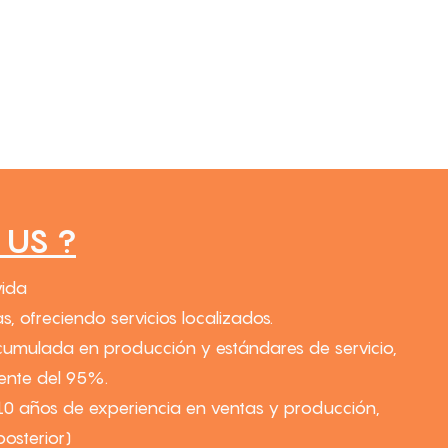
US ?
vida
s, ofreciendo servicios localizados.
cumulada en producción y estándares de servicio,
iente del 95%.
10 años de experiencia en ventas y producción,
osterior)