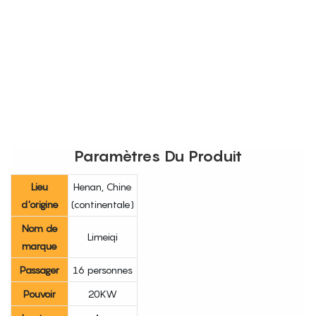
Paramètres Du Produit
Lieu
Henan, Chine
d'origine
(continentale)
Nom de
Limeiqi
marque
Passager
16 personnes
Pouvoir
20KW