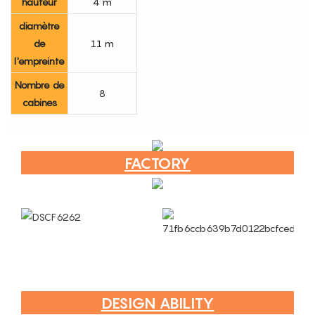
hauteur
4 m
diamètre
de
11 m
l'empreinte
Nombre de
8
cabines
FACTORY
DESIGN ABILITY