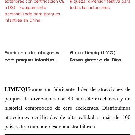
Fabricante de toboganes
Grupo Limeiqi (LMQ):
para parques infantiles
Paseo giratorio del Dios
exteriores con certificación
Nevado de la Riqueza:
CE e ISO | Equipamiento
diversión festiva para
personalizado para
todas las estaciones
parques infantiles en China
LIMEIQI
Somos un fabricante líder de atracciones de
parques de diversiones con 40 años de excelencia y un
historial comprobado de cero accidentes. Distribuimos
atracciones certificadas de alta calidad a más de 100
países directamente desde nuestra fábrica.