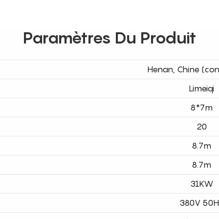
Paramètres Du Produit
Henan, Chine (con
Limeiqi
8*7m
20
8.7m
8.7m
31KW
380V 50H